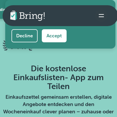
 die App
This website uses cookies to ensure you get the
best experience on our website.
Learn more
Decline
Accept
Die kostenlose
Einkaufslisten- App zum
Teilen
Einkaufszettel gemeinsam erstellen, digitale
Angebote entdecken und den
Wocheneinkauf clever planen – zuhause oder