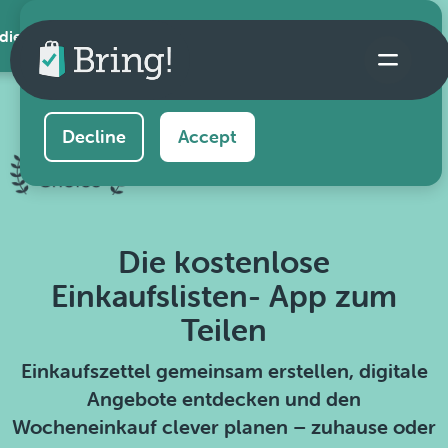
 die App
This website uses cookies to ensure you get the
best experience on our website.
Learn more
Decline
Accept
Die kostenlose
Einkaufslisten- App zum
Teilen
Einkaufszettel gemeinsam erstellen, digitale
Angebote entdecken und den
Wocheneinkauf clever planen – zuhause oder