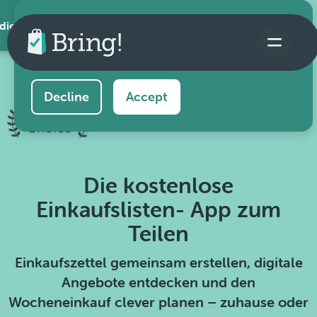
 die App
This website uses cookies to ensure you get the
best experience on our website.
Learn more
Decline
Accept
Die kostenlose
Einkaufslisten- App zum
Teilen
Einkaufszettel gemeinsam erstellen, digitale
Angebote entdecken und den
Wocheneinkauf clever planen – zuhause oder